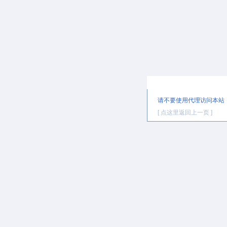
提示信息
请不要使用代理访问本站
[ 点这里返回上一页 ]