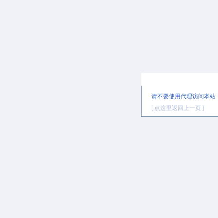
提示信息
请不要使用代理访问本站
[ 点这里返回上一页 ]