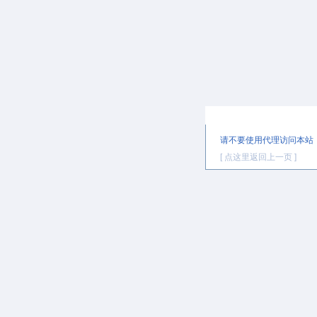
提示信息
请不要使用代理访问本站
[ 点这里返回上一页 ]