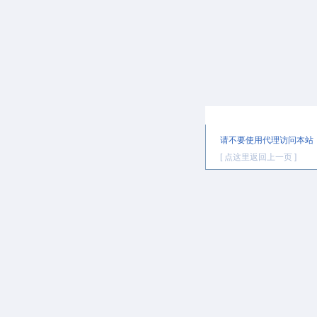
提示信息
请不要使用代理访问本站
[ 点这里返回上一页 ]