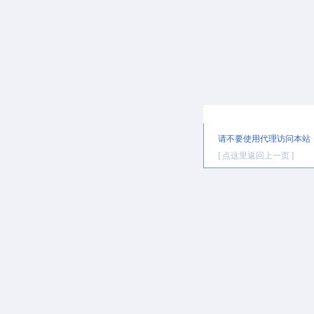
提示信息
请不要使用代理访问本站
[ 点这里返回上一页 ]