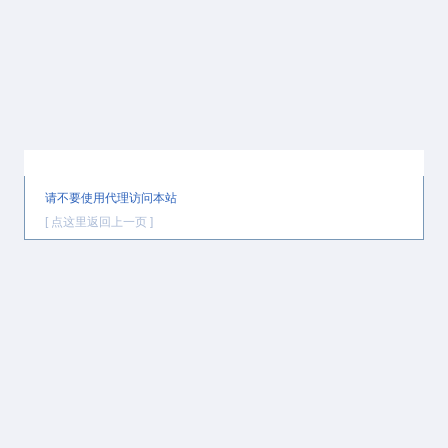
提示信息
请不要使用代理访问本站
[ 点这里返回上一页 ]