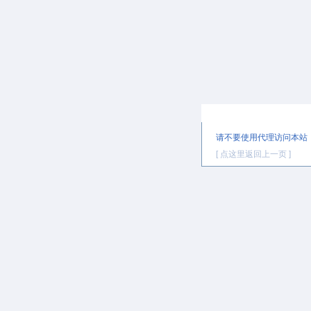
提示信息
请不要使用代理访问本站
[ 点这里返回上一页 ]