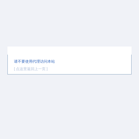
提示信息
请不要使用代理访问本站
[ 点这里返回上一页 ]