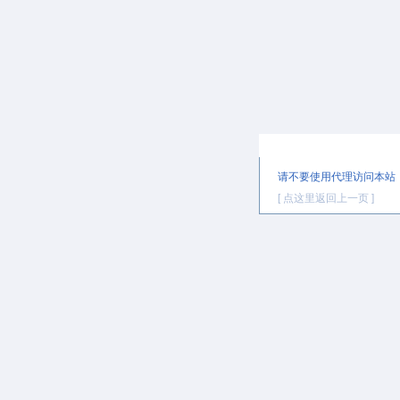
提示信息
请不要使用代理访问本站
[ 点这里返回上一页 ]