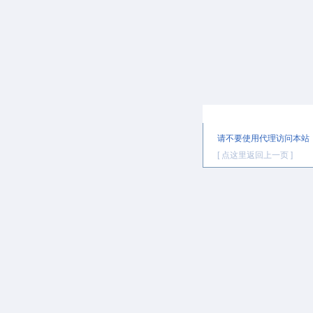
提示信息
请不要使用代理访问本站
[ 点这里返回上一页 ]