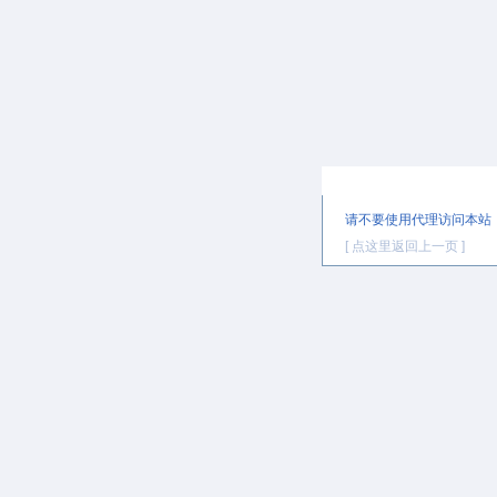
提示信息
请不要使用代理访问本站
[ 点这里返回上一页 ]