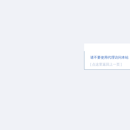
提示信息
请不要使用代理访问本站
[ 点这里返回上一页 ]