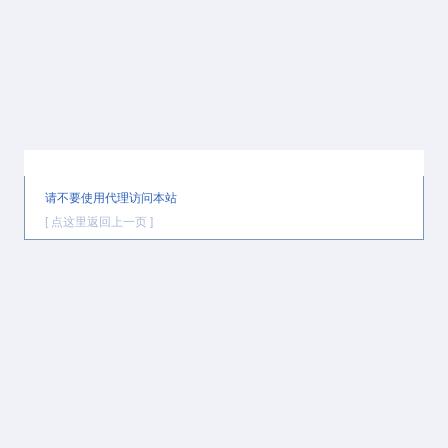
提示信息
请不要使用代理访问本站
[ 点这里返回上一页 ]