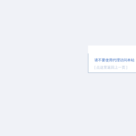
提示信息
请不要使用代理访问本站
[ 点这里返回上一页 ]