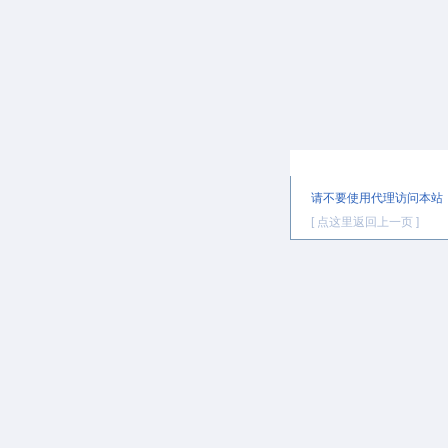
提示信息
请不要使用代理访问本站
[ 点这里返回上一页 ]