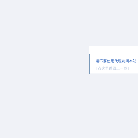
提示信息
请不要使用代理访问本站
[ 点这里返回上一页 ]