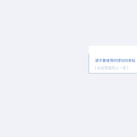
提示信息
请不要使用代理访问本站
[ 点这里返回上一页 ]