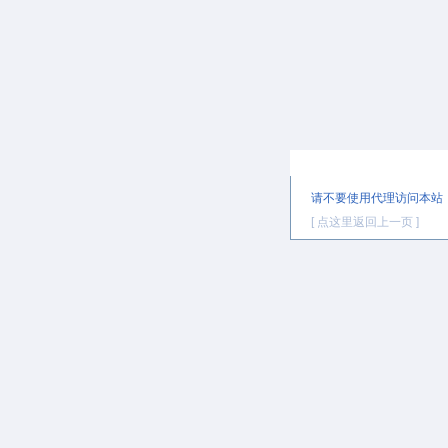
提示信息
请不要使用代理访问本站
[ 点这里返回上一页 ]