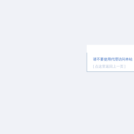
提示信息
请不要使用代理访问本站
[ 点这里返回上一页 ]