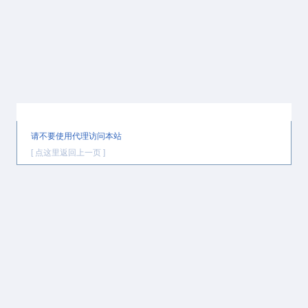
提示信息
请不要使用代理访问本站
[ 点这里返回上一页 ]