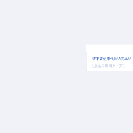
提示信息
请不要使用代理访问本站
[ 点这里返回上一页 ]