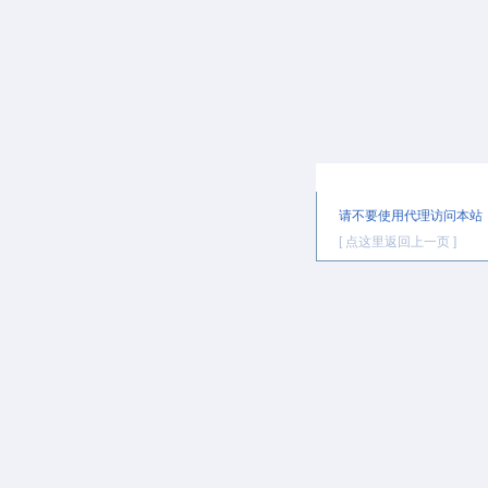
提示信息
请不要使用代理访问本站
[ 点这里返回上一页 ]