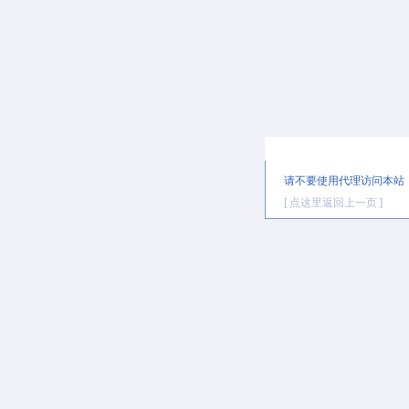
提示信息
请不要使用代理访问本站
[ 点这里返回上一页 ]