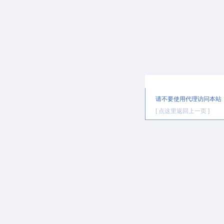
提示信息
请不要使用代理访问本站
[ 点这里返回上一页 ]