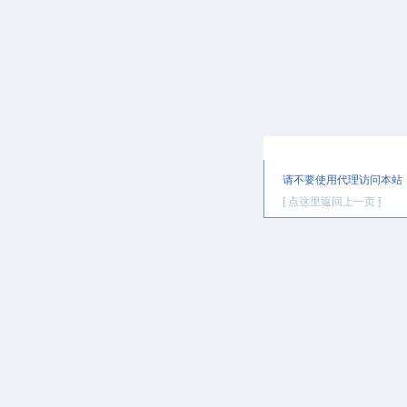
提示信息
请不要使用代理访问本站
[ 点这里返回上一页 ]