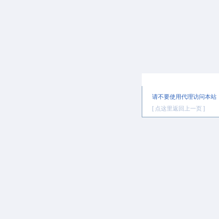
提示信息
请不要使用代理访问本站
[ 点这里返回上一页 ]