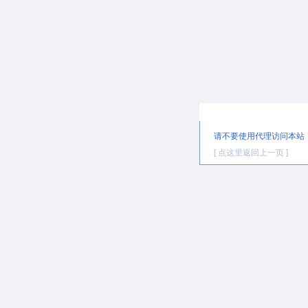
提示信息
请不要使用代理访问本站
[ 点这里返回上一页 ]