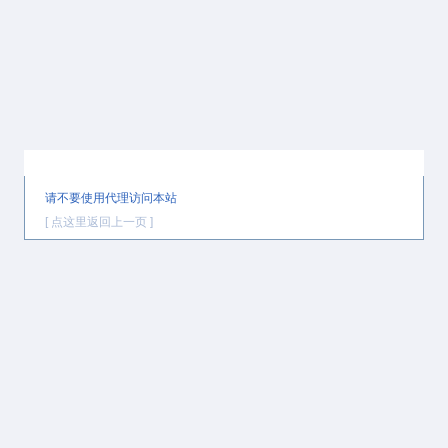
提示信息
请不要使用代理访问本站
[ 点这里返回上一页 ]