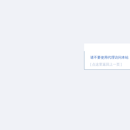
提示信息
请不要使用代理访问本站
[ 点这里返回上一页 ]