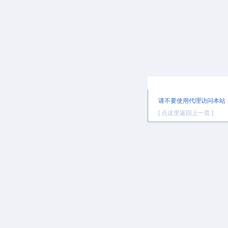
提示信息
请不要使用代理访问本站
[ 点这里返回上一页 ]