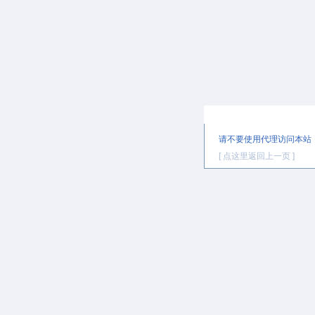
提示信息
请不要使用代理访问本站
[ 点这里返回上一页 ]