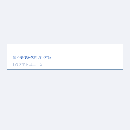
提示信息
请不要使用代理访问本站
[ 点这里返回上一页 ]