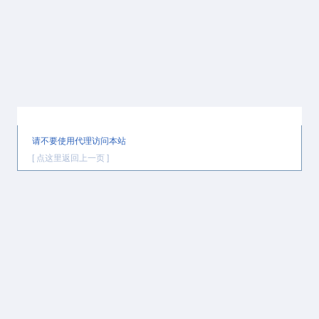
提示信息
请不要使用代理访问本站
[ 点这里返回上一页 ]