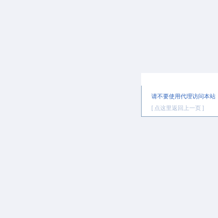
提示信息
请不要使用代理访问本站
[ 点这里返回上一页 ]